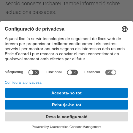
secció concerts trobareu també informació sobre
actuacions passades.
Finalment, subscrivint-vos per RSS o simplement
llegint la secció "Notícies", estareu sempre informats
de les últimes novetats.
Totes les notícies
© UPC
Orquestra de la Universitat Politècnica de
Catalunya
Desenvolupat amb
Mapa del lloc
Accessibilitat
Avís legal
Configuració de privadesa