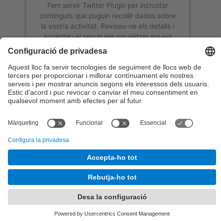
Fem servir Twitter Plugin per incrustar
continguts que puguin recollir dades sobre
la vostra activitat. Reviseu-ne els detalls i
accepteu el servei per visualitzar aquest
contingut.
Més Informació
Accepta
powered by
Usercentrics Consent
Management Platform
© UPC
Orquestra de la Universitat Politècnica de
Catalunya
Desenvolupat amb
Mapa del lloc
Accessibilitat
Avís legal
Configuració de privadesa