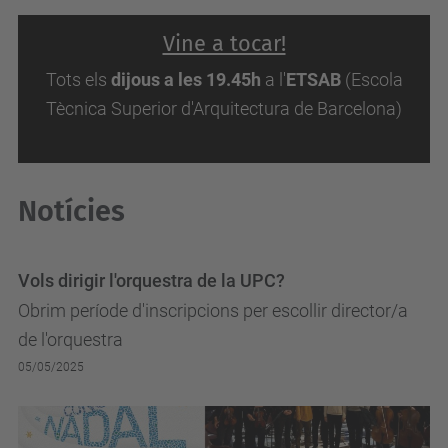
Vine a tocar!
Tots els
dijous a les 19.45h
a l'
ETSAB
(Escola
Tècnica Superior d'Arquitectura de Barcelona)
Notícies
Vols dirigir l'orquestra de la UPC?
Obrim període d'inscripcions per escollir director/a
de l'orquestra
05/05/2025